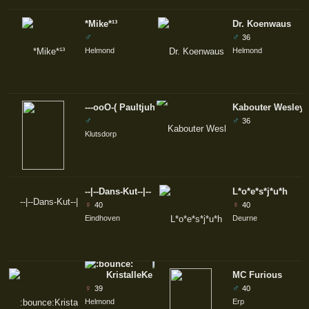
*Mike*¹³
Dr. Koenwaus
♂
♂
36
Helmond
Helmond
---ooO-( Paultjuh )-Ooo---
Kabouter Wesley
♂
♂
36
Klutsdorp
--|--Dans-Kut--|--
L*o*e*s*j*u*h
♀
♀
40
40
Eindhoven
Deurne
KristalleKe
MC Furious
♀
♂
39
40
Helmond
Erp