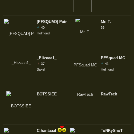
[PFSQUAD] Patrick_D
Mr. T.
♂
40
39
Helmond
_Elizaaa1_
PFSquad MC
♀
♂
37
41
Bakel
Helmond
BOTSSIEE
RawTech
C.hantaaal
Rich@rd
ToNKyShoT