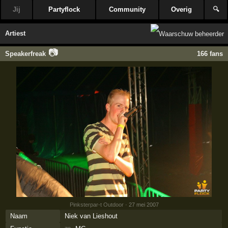
Jij
Partyflock
Community
Overig
🔍
Artiest
📷
Speakerfreak
166 fans
Pinksterpar-t Outdoor
· 27 mei 2007
Naam
Niek van Lieshout