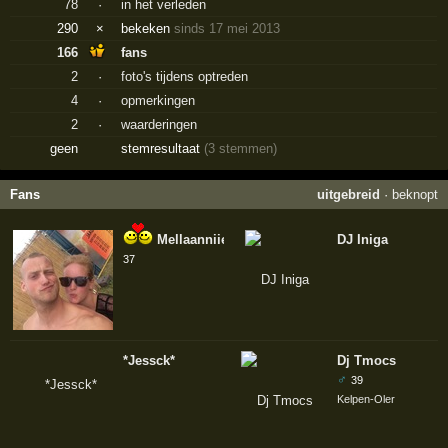
78
·
in het verleden
290
×
bekeken
sinds 17 mei 2013
166
fans
2
·
foto's tijdens optreden
4
·
opmerkingen
2
·
waarderingen
geen
stemresultaat
(3 stemmen)
Fans
uitgebreid
·
beknopt
Mellaanniiee
DJ Iniga
37
*Jessck*
Dj Tmocs
♂
39
Kelpen-Oler