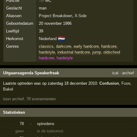
Functie
MC
78×
Geslacht
man
Aliassen
Project Breakdown
,
X-Side
Geboortedatum
20 november 1986
Leeftijd
39
🇳🇱
Herkomst
Nederland
Genres
classics
,
darkcore
,
early hardcore
,
hardcore
,
hardstyle
,
industrial hardcore
,
jump
,
oldschool
hardcore, hardstyle
Uitgaansagenda Speakerfreak
ical
·
archief
Laatste optreden was op zaterdag 18 december 2010:
Confusion
,
Fuse
,
Bakel
toon archief, 78 evenementen
Statistieken
78
·
optredens
geen
·
in de toekomst