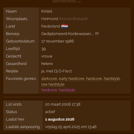
berichtenfoto →
Naam
Kristel
Woonplaats
Helmond
(
Noord-Brabant
)
🇳🇱
Land
Nederland
Beroep
Gediplomeerd Kontewasser...... !!!!
Geboortedatum
17 november 1986
Leeftijd
39
Geslacht
vrouw
Geaardheid
hetero
Relatie
ja, met
Dj D-Flect
Favoriete genres
darkcore
,
early hardcore
,
hardcore
,
hardstyle
,
raw hardstyle
hardcore, hardstyle
Lid sinds
20 maart 2006 17:38
Status
actief
Laatst hier
1 augustus 2026
Laatste aanpassing
vrijdag 25 april 2025 om 13:46