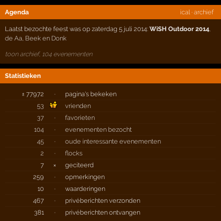
Agenda
ical
·
archief
Laatst bezochte feest was op zaterdag 5 juli 2014:
WiSH Outdoor 2014
,
de Aa
,
Beek en Donk
toon archief, 104 evenementen
Statistieken
± 77972
·
pagina's bekeken
53
vrienden
37
·
favorieten
104
·
evenementen bezocht
45
·
oude interessante evenementen
2
·
flocks
7
×
geciteerd
259
·
opmerkingen
10
·
waarderingen
467
·
privéberichten verzonden
381
·
privéberichten ontvangen