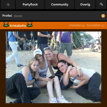
Jij
Partyflock
Community
Overig
🔍
Profiel
· 351313
vrienden
·
favorieten
KristalleKe
,53
,37