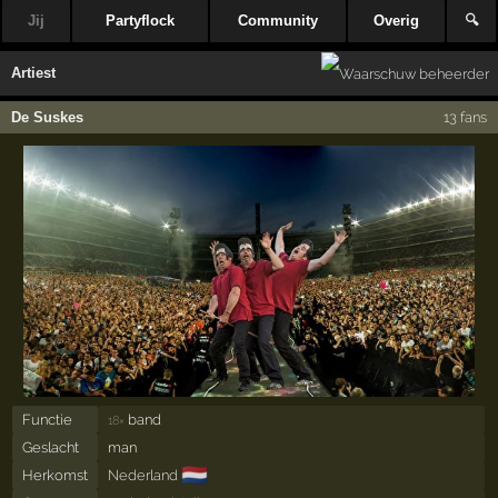
Jij
Partyflock
Community
Overig
🔍
Artiest
De Suskes
13 fans
Functie
band
18×
Geslacht
man
🇳🇱
Herkomst
Nederland