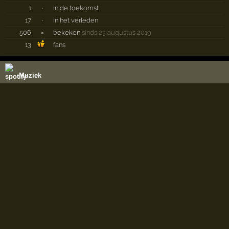
1
·
in de toekomst
17
·
in het verleden
506
×
bekeken
sinds 23 augustus 2019
13
fans
Muziek