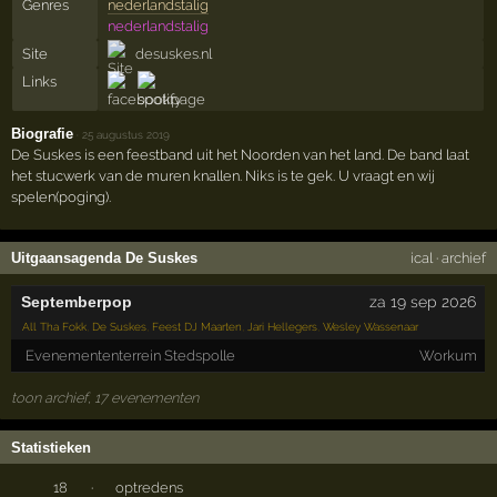
Genres
nederlandstalig
nederlandstalig
Site
desuskes.nl
Links
Biografie
·
25 augustus 2019
De Suskes is een feestband uit het Noorden van het land. De band laat
het stucwerk van de muren knallen. Niks is te gek. U vraagt en wij
spelen(poging).
Uitgaansagenda De Suskes
ical
·
archief
Septemberpop
za 19 sep 2026
All Tha Fokk
,
De Suskes
,
Feest DJ Maarten
,
Jari Hellegers
,
Wesley Wassenaar
Evenemententerrein Stedspolle
Workum
toon archief, 17 evenementen
Statistieken
18
·
optredens