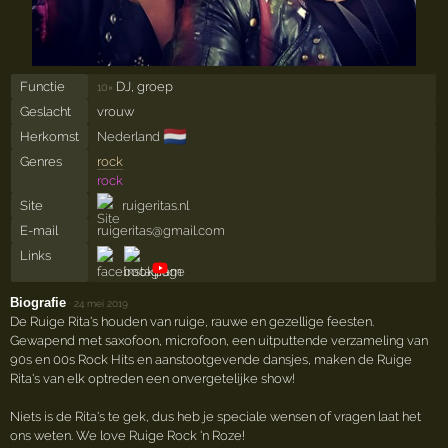
Functie
DJ, groep
10×
Geslacht
vrouw
🇳🇱
Herkomst
Nederland
Genres
rock
rock
Site
ruigeritas.nl
E-mail
ruigeritas@gmail.com
Links
Biografie
·
24 mei 2019
De Ruige Rita's houden van ruige, rauwe en gezellige feesten.
Gewapend met saxofoon, microfoon, een uitputtende verzameling van
90s en 00s Rock Hits en aanstootgevende dansjes, maken de Ruige
Rita's van elk optreden een onvergetelijke show!
Niets is de Rita's te gek, dus heb je speciale wensen of vragen laat het
ons weten. We love Ruige Rock 'n Roze!