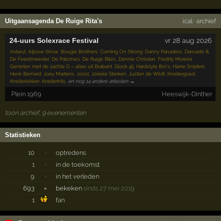
Uitgaansagenda De Ruige Rita's
ical
·
archief
24-uurs Solexrace Festival
vr 28 aug 2026
Asbest
,
Atjoow Show
,
Bougie Brothers
,
Coming On Strong
,
Danny Panadero
,
Dansado &
De Feestmeester
,
De Paloma's
,
De Ruige Rita's
,
Dennie Christian
,
Freddy Moreira
,
Genieten met de zachte G – alles uit Brabant
,
Glock 45
,
Hardstyle Bro's
,
Harrie Snijders
,
Henk Bernard
,
Joey Martens
,
Joost
,
Jorieke Sterken
,
Justen de Wildt
,
Kneitergoed,
Kneiterlekker, Kneiterhits
,
en nog 14 andere artiesten →
Plein 1969
Heeswijk-Dinther
toon archief, 9 evenementen
Statistieken
10
·
optredens
1
·
in de toekomst
9
·
in het verleden
693
×
bekeken
sinds 27 mei 2019
1
fan