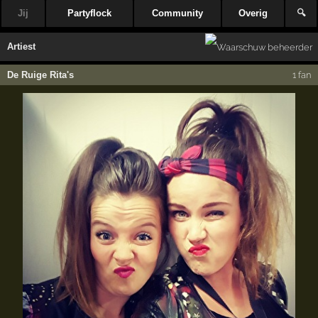
Jij
Partyflock
Community
Overig
🔍
Artiest
De Ruige Rita's
1 fan