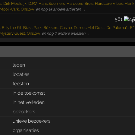
s
,
Dirk Meeldijk
,
DJW
,
Hans Soomers
,
Hardcore Bro's
,
Hardcore Vibes
,
Henk 
Mooi Wark
,
Onslow
,
en nog 15 andere artiesten →
561
P
,
Billy the Kit
,
Bizkit Park
,
Bökkers
,
Casino
,
Dames Met Dorst
,
De Paloma's
,
Ef
Mystery Guest
,
Onslow
,
en nog 7 andere artiesten →
·
leden
·
locaties
·
feesten
·
in de toekomst
·
in het verleden
·
bezoekers
·
unieke bezoekers
·
organisaties