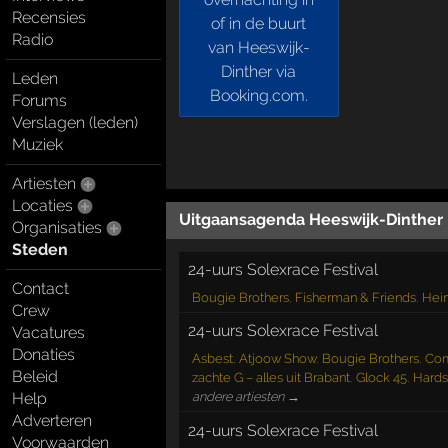
Recensies
Radio
Leden
Forums
Verslagen (leden)
Muziek
Artiesten
Locaties
Uitgaansagenda Heeswijk-Dinther
Organisaties
Steden
24-uurs Solexrace Festival
Contact
Bougie Brothers
,
Fisherman & Friends
,
Hei
Crew
24-uurs Solexrace Festival
Vacatures
Donaties
Asbest
,
Atjoow Show
,
Bougie Brothers
,
Com
Beleid
zachte G – alles uit Brabant
,
Glock 45
,
Hards
Help
andere artiesten →
Adverteren
24-uurs Solexrace Festival
Voorwaarden