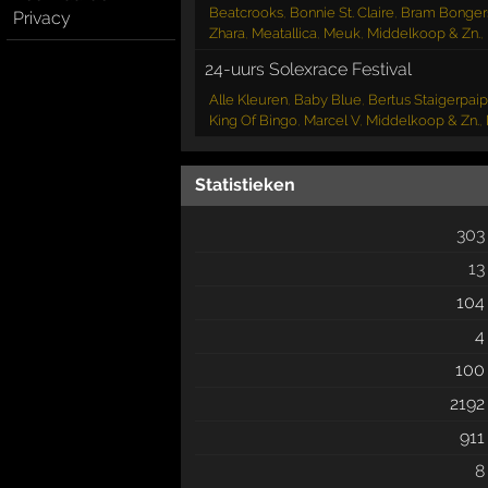
Beatcrooks
,
Bonnie St. Claire
,
Bram Bonger
Privacy
Zhara
,
Meatallica
,
Meuk
,
Middelkoop & Zn.
,
24-uurs Solexrace Festival
Alle Kleuren
,
Baby Blue
,
Bertus Staigerpaip
King Of Bingo
,
Marcel V
,
Middelkoop & Zn.
,
Statistieken
303
13
104
4
100
2192
911
8