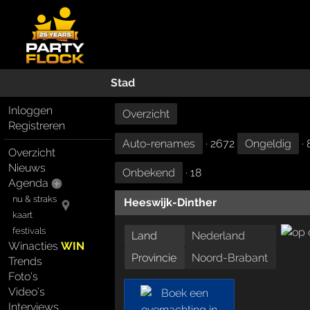
Stad
Inloggen
Overzicht
Registreren
Auto-renames
· 2672
Ongeldig
· 
Overzicht
Nieuws
Onbekend
· 18
Agenda
nu & straks
Heeswijk-Dinther
kaart
festivals
Land
Nederland
Winacties
WIN
Provincie
Noord-Brabant
Trends
Foto's
Video's
Interviews