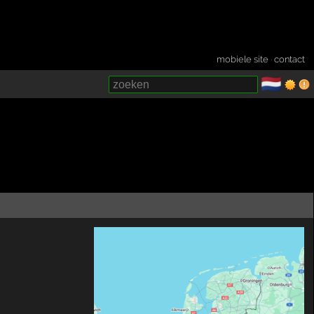
mobiele site
·
contact
🇳🇱
­