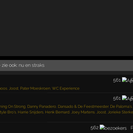
· zie ook:
nu en straks
561
P
noos
,
Joost
,
Pater Moeskroen
,
WC Experience
561
P
ing On Strong
,
Danny Panadero
,
Dansado & De Feestmeester
,
De Paloma's
tyle Bro's
,
Harrie Snijders
,
Henk Bernard
,
Joey Martens
,
Joost
,
Jorieke Sterk
562
P