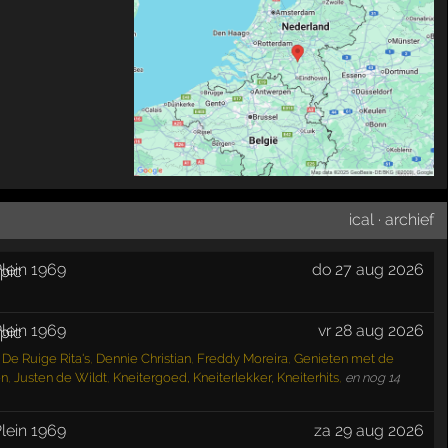
ical
·
archief
lein 1969
do 27 aug 2026
lein 1969
vr 28 aug 2026
,
De Ruige Rita's
,
Dennie Christian
,
Freddy Moreira
,
Genieten met de
en
,
Justen de Wildt
,
Kneitergoed, Kneiterlekker, Kneiterhits
,
en nog 14
lein 1969
za 29 aug 2026