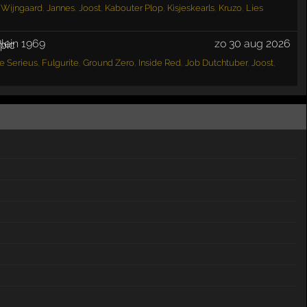
Wijngaard
,
Jannes
,
Joost
,
Kabouter Plop
,
Kisjeskearls
,
Kruzo
,
Lies
lein 1969
zo 30 aug 2026
fe Serieus
,
Fulgurite
,
Ground Zero
,
Inside Red
,
Job Dutchtuber
,
Joost
,