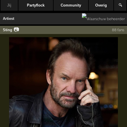
Jij
Partyflock
Community
Overig
🔍
Artiest
📷
Sting
88 fans