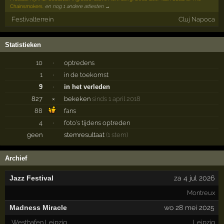
Chainsmokers
,
en nog 1 andere artiesten →
Festivalterrein
Cluj Napoca
Statistieken
10
·
optredens
1
·
in de toekomst
9
·
in het verleden
827
×
bekeken
sinds 1 april 2018
88
fans
4
·
foto's tijdens optreden
geen
stemresultaat
(1 stem)
Archief
Jazz Festival
za 4 jul 2026
Montreux
Madness Miracle
wo 28 mei 2025
Westhafen Leipzig
Leipzig