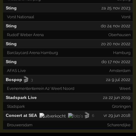
Sting
za 25 nov 2023
Vorst Nationaal
Vorst
Sting
do 24 nov 2022
Rudolf Weber Arena
Oberhausen
Sting
zo 20 nov 2022
Barclaycard Arena Hamburg
Hamburg
Sting
do 17 nov 2022
AFAS Live
Amsterdam
🎬
Bospop
za 9 jul 2022
3
Evenemententerrein A2 Weert Noord
Weert
Stadspark Live
za 22 jun 2019
Stadspark
Groningen
🎬
Concert at SEA
vr 29 jun 2018
6
Brouwersdam
Scharendijke