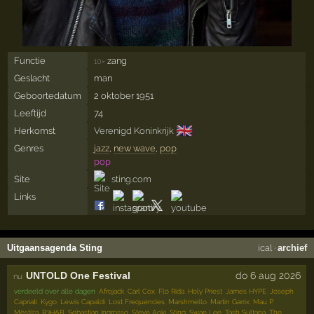
Functie
zang
10×
Geslacht
man
Geboortedatum
2 oktober 1951
Leeftijd
74
🇬🇧
Herkomst
Verenigd Koninkrijk
Genres
jazz
,
new wave
,
pop
pop
Site
sting.com
Links
Uitgaansagenda Sting
ical
·
archief
UNTOLD One Festival
do 6 aug 2026
nu:
verdeeld over alle dagen
:
Afrojack
,
Carl Cox
,
Flo Rida
,
Holy Priest
,
James HYPE
,
Joseph
Capriati
,
Kygo
,
Lewis Capaldi
,
Lost Frequencies
,
Marshmello
,
Martin Garrix
,
Mau P
,
Mëstiza
,
R3HAB
,
Sebastian Ingrosso
,
Steve Aoki
,
Sting
,
Swae Lee
,
Tash Sultana
,
The