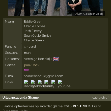
©
Sam Alexander-Gregg
Naam
Eddie Green
Charlie Forbes
Josh Finerty
Sean Coyle-Smith
Charlie Steen
Functie
band
12×
Geslacht
man
🇬🇧
Herkomst
Verenigd Koninkrijk
Genres
punk
,
rock
rock
E-mail
shamebanduk@gmail.com
Links
Uitgaansagenda Shame
ical
·
archief
Laatste optreden was op zaterdag 30 mei 2026:
VESTROCK
,
Eiland
Buitenvest
,
Hulst