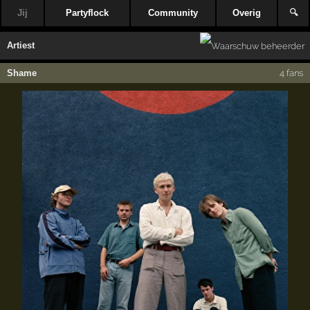
Jij
Partyflock
Community
Overig
🔍
Artiest
Shame
4 fans