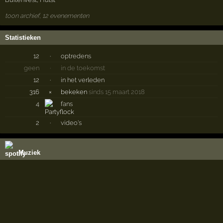
toon archief, 12 evenementen
Statistieken
12
·
optredens
geen
·
in de toekomst
12
·
in het verleden
316
×
bekeken
sinds 15 maart 2018
4
fans
2
·
video's
Muziek