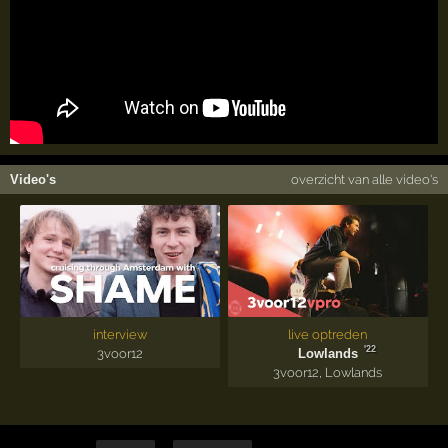
Video's
overzicht van alle video's
interview
live optreden
'22
3voor12
Lowlands
3voor12
,
Lowlands