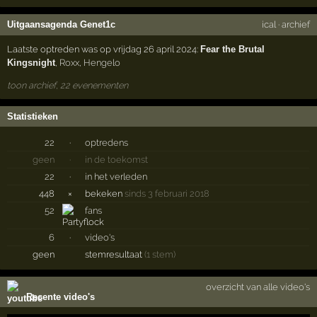
Uitgaansagenda Genet1c
ical
·
archief
Laatste optreden was op vrijdag 26 april 2024:
Fear the Brutal
Kingsnight
,
Roxx
,
Hengelo
toon archief, 22 evenementen
Statistieken
22
·
optredens
geen
·
in de toekomst
22
·
in het verleden
448
×
bekeken
sinds 3 februari 2018
52
fans
6
·
video's
geen
stemresultaat
(1 stem)
overzicht van alle video's
Recente video's