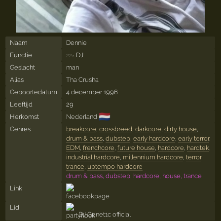
Naam
Dennie
Functie
DJ
22×
Geslacht
man
Alias
Tha Crusha
Geboortedatum
4 december 1996
Leeftijd
29
🇳🇱
Herkomst
Nederland
Genres
breakcore
,
crossbreed
,
darkcore
,
dirty house
,
drum & bass
,
dubstep
,
early hardcore
,
early terror
,
EDM
,
frenchcore
,
future house
,
hardcore
,
hardtek
,
industrial hardcore
,
millennium hardcore
,
terror
,
trance
,
uptempo hardcore
drum & bass, dubstep, hardcore, house, trance
Link
Lid
DJ Genet1c official