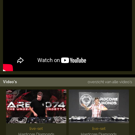
Video's
overzicht van alle video's
live-set
live-set
Hardcore Diamonds
Hardcore Diamonds