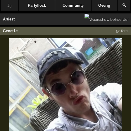
Jij
Partyflock
Community
Overig
🔍
Artiest
Genet1c
52 fans