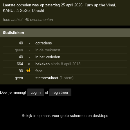
Laatste optreden was op zaterdag 25 april 2026:
Turn up the Vinyl
,
KABUL à GoGo
,
Utrecht
toon archief, 40 evenementen
Statistieken
40
·
optredens
geen
·
in de toekomst
40
·
in het verleden
664
×
bekeken
sinds 8 april 2013
90
fans
geen
stemresultaat
(1 stem)
Deel je mening!
Log in
of
registreer
Bekijk in opmaak voor grote schermen en desktops