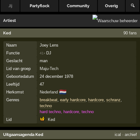
Jij
Partyflock
Community
Overig
🔍
Artiest
Ked
90 fans
Naam
Joey Lens
Functie
DJ
41×
Geslacht
man
Lid van groep
Maju-Tech
Geboortedatum
24 december 1978
Leeftijd
47
🇳🇱
Herkomst
Nederland
Genres
breakbeat
,
early hardcore
,
hardcore
,
schranz
,
techno
hard techno, hardcore, techno
Lid
Ked
Uitgaansagenda Ked
ical
·
archief