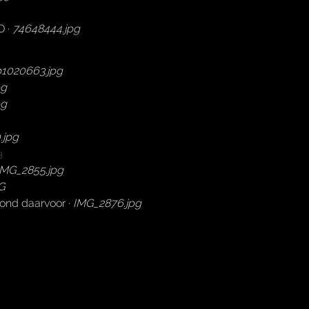
D ·
74648444.jpg
p1020663.jpg
pg
pg
.jpg
3
IMG_2855.jpg
G
ond daarvoor ·
IMG_2876.jpg