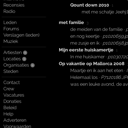
Qount down 2010
Recensies
· 1
Radio
met me schatje Jeehj:
met familie
Leden
· 3
Forums
de meiden van de familie ·
Verslagen (leden)
en nog keertje ·
p1020659.j
Muziek
me zusje en ik ·
p1020658.j
Mijn eerste huiskamertje
· 1
Artiesten
In me huiskamer ·
p1030720
Locaties
Op vakantie op Mallorca 2008
· 
Organisaties
Maartje en ik aan het eten ·
Steden
Helemaal los ·
P7120186.JP
Contact
was een leuke avond, de av
Crew
Vacatures
Donaties
Beleid
Help
Adverteren
Voorwaarden