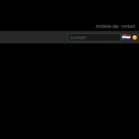
mobiele site
·
contact
🇳🇱
­