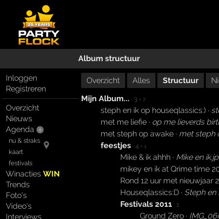
Album structuur
Inloggen
Overzicht
Alles
Structuur
N
Registreren
Mijn Album...
· 3
+ 7
Overzicht
steph en ik op houseqlassics:) ·
st
Nieuws
met me liefie ·
op me lieverds bir
Agenda
met steph op awake ·
met steph 
nu & straks
feestjes
· 4
+ 1
kaart
Mike & ik ahhh ·
Mike en ik.j
festivals
mikey en ik at Qrime time 2
Winacties
WIN
Rond 12 uur met nieuwjaar 
Trends
Houseqlassics:D ·
Steph en i
Foto's
Festivals 2011
· 1
Video's
Ground Zero ·
IMG_06
Interviews