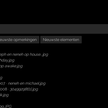
ieuwste opmerkingen
Nieuwste elementen
eph en neneh op house...jpg
thday.jpg
op awake.jpg
pg
007 ·
neneh en michael.jpg
2008 ·
30499298t[1].jpg
k.jpg
99.JPG