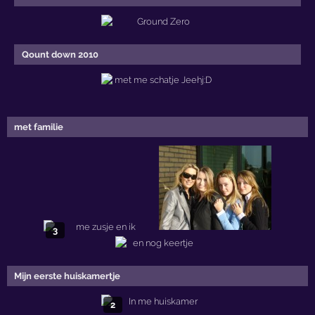
Qount down 2010
met familie
3
Mijn eerste huiskamertje
2