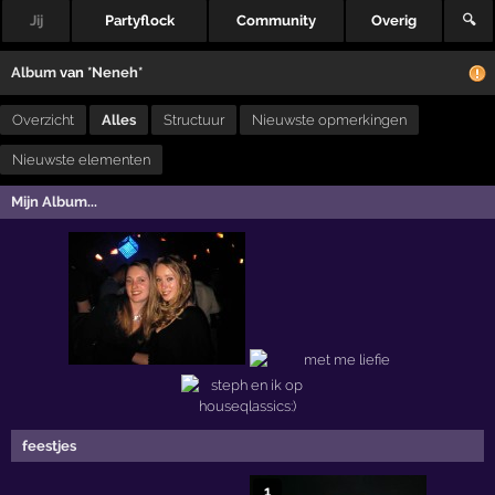
Jij
Partyflock
Community
Overig
🔍
Album
van
*Neneh*
Overzicht
Alles
Structuur
Nieuwste opmerkingen
Nieuwste elementen
Mijn Album...
feestjes
1