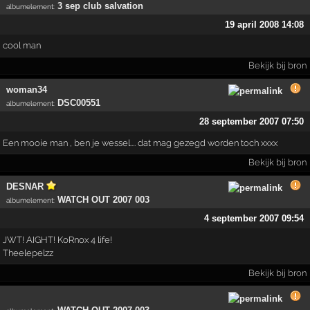
3 sep club salvation
albumelement
:
19 april 2008 14:08
cool man
Bekijk bij bron
woman34
DSC00551
albumelement
:
28 september 2007 07:50
Een mooie man , ben je wessel.... dat mag gezegd worden toch xxxx
Bekijk bij bron
DESNAR
WATCH OUT 2007 003
albumelement
:
4 september 2007 09:54
JWT! AIGHT! KoRnox 4 life!
Theelepelzz
Bekijk bij bron