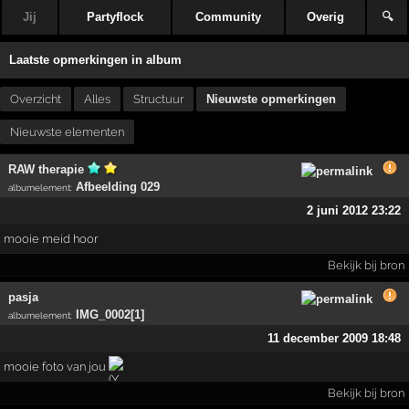
Jij
Partyflock
Community
Overig
🔍
Laatste opmerkingen in album
Overzicht
Alles
Structuur
Nieuwste opmerkingen
Nieuwste elementen
RAW therapie
Afbeelding 029
albumelement
:
2 juni 2012 23:22
mooie meid hoor
Bekijk bij bron
pasja
IMG_0002[1]
albumelement
:
11 december 2009 18:48
mooie foto van jou
Bekijk bij bron