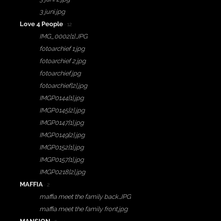
3 juni.jpg
Love 4 People
· 12
IMG_0002[1].JPG
fotoarchief 1.jpg
fotoarchief 2.jpg
fotoarchief.jpg
fotoarchief[2].jpg
IMGP0144[1].jpg
IMGP0145[2].jpg
IMGP0147[1].jpg
IMGP0149[2].jpg
IMGP0152[1].jpg
IMGP0157[1].jpg
IMGP0218[2].jpg
MAFFIA
· 2
maffia meet the family back.JPG
maffia meet the family front.jpg