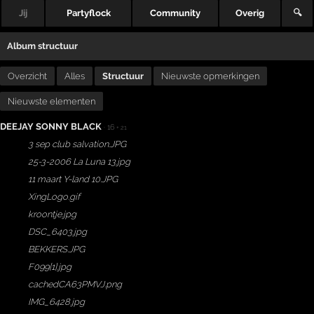
Jij
Partyflock
Community
Overig
🔍
Album structuur
Overzicht
Alles
Structuur
Nieuwste opmerkingen
Nieuwste elementen
DEEJAY SONNY BLACK
· 16
+ 21
3 sep club salvation.JPG
25-3-2006 La Luna 13.jpg
11 maart Y-land 10.JPG
XingLogo.gif
kroontje.jpg
DSC_6403.jpg
BEKKERS.JPG
F099[1].jpg
cachedCA63PMVJ.png
IMG_6428.jpg