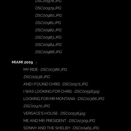
DSC00978.JPG
DSC00979.JPG
DSC00980.JPG
DSC00981.JPG
DSC00982.JPG
DSC00983.JPG
DSC00984.JPG
DSC00988.JPG
MIAMI 2009
· 9
MY RIDE ·
DSC00386.JPG
DSC00538.JPG
AND I FOUND CHRIS ·
DSC00571.JPG
I WAS LOOKING FOR CHRIS ·
DSC00558.jpg
LOOKING FOR MR MONTANA ·
DSC00366.JPG
DSC00470.JPG
VERSACE'S HOUSE ·
DSC00536.jpg
ME AND MR. PRESIDENT ·
DSC00309.JPG
SONNY AND THE SHELBY ·
DSC00465.JPG