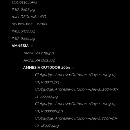
DSC01304.JPG
IMG_6407.jpg
mini-DSC01062.JPG
my new ride!! ·
bmw1
IMG_6370.jpg
IMG_6449.jpg
AMNESIA
· 2
+ 4
AMNESIA (119).jpg
AMNESIA (202).jpg
AMNESIA OUTDOOR 2009
· 4
Clubjudge_Amnesia+Outdoor+-+Day+1_2009-07-
10_189978.jpg
Clubjudge_Amnesia+Outdoor+-+Day+2_2009-07-
11_190242.jpg
Clubjudge_Amnesia+Outdoor+-+Day+1_2009-07-
10_189990(2).jpg
Clubjudge_Amnesia+Outdoor+-+Day+1_2009-07-
10_189979.jpg