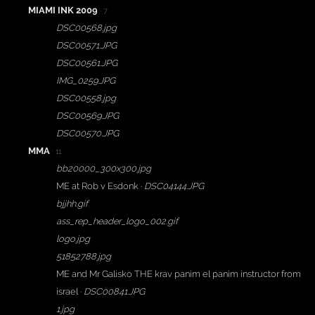
MIAMI INK 2009
· 7
DSC00568.jpg
DSC00571.JPG
DSC00561.JPG
IMG_0259.JPG
DSC00558.jpg
DSC00569.JPG
DSC00570.JPG
MMA
· 11
bb20000_300x300.jpg
ME at Rob v Esdonk ·
DSC04144.JPG
bjjhh.gif
ass_rep_header_logo_002.gif
logo.jpg
51852788.jpg
ME and Mr Galisko THE krav panim el panim instructor from
israel ·
DSC00841.JPG
1.jpg