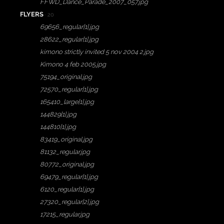
FFWD_Dance_Parade_2007_057.jpg
FLYERS
· 20
69656_regular[1].jpg
28622_regular[1].jpg
kimono strictly invited 5 nov 2004 2.jpg
Kimono 4 feb 2005.jpg
75194_original.jpg
72570_regular[1].jpg
165410_large[1].jpg
144829[1].jpg
144810[1].jpg
83419_original.jpg
81132_regular.jpg
80772_original.jpg
69479_regular[1].jpg
6120_regular[1].jpg
27320_regular[2].jpg
17215_regular.jpg