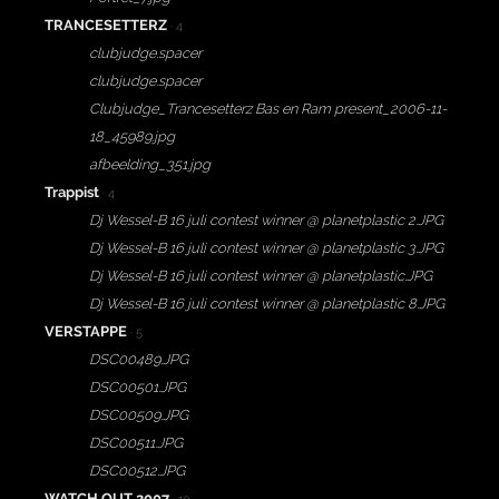
TRANCESETTERZ
· 4
clubjudge.spacer
clubjudge.spacer
Clubjudge_Trancesetterz Bas en Ram present_2006-11-
18_45989.jpg
afbeelding_351.jpg
Trappist
· 4
Dj Wessel-B 16 juli contest winner @ planetplastic 2.JPG
Dj Wessel-B 16 juli contest winner @ planetplastic 3.JPG
Dj Wessel-B 16 juli contest winner @ planetplastic.JPG
Dj Wessel-B 16 juli contest winner @ planetplastic 8.JPG
VERSTAPPE
· 5
DSC00489.JPG
DSC00501.JPG
DSC00509.JPG
DSC00511.JPG
DSC00512.JPG
WATCH OUT 2007