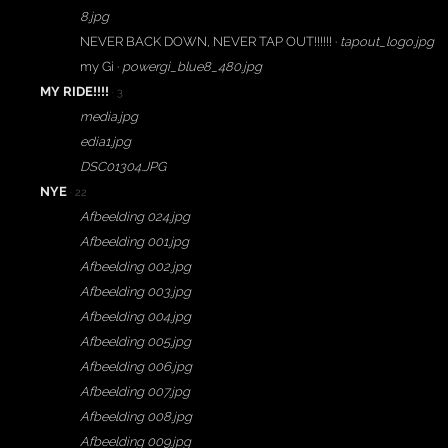
8.jpg
NEVER BACK DOWN, NEVER TAP OUT!!!!!! ·
tapout_logo.jpg
my Gi ·
powergi_blue8_480.jpg
MY RIDE!!!!
· 3
media.jpg
edia1.jpg
DSC01304.JPG
NYE
· 22
Afbeelding 024.jpg
Afbeelding 001.jpg
Afbeelding 002.jpg
Afbeelding 003.jpg
Afbeelding 004.jpg
Afbeelding 005.jpg
Afbeelding 006.jpg
Afbeelding 007.jpg
Afbeelding 008.jpg
Afbeelding 009.jpg