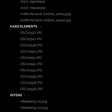
25131_regular.jpg
25132_regular.jpg
maffia the bank robbery_press3.jpg
maffia the bank robbery_press2.jpg
HARD ELEMENTS
· 10
DSC00557.JPG
DSC00547.JPG
DSC00548.JPG
DSC00550.JPG
DSC00551.JPG
DSC00552.JPG
DSC00553.JPG
DSC00555.JPG
DSC00556.JPG
DSC00558.JPG
INTENS
· 8
+ 4
Afbeelding 012.jpg
Afbeelding 002.jpg