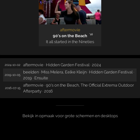
aftermovie
'16
90's on the Beach
It all started in the Nineties
aftermovie · Hidden Garden Festival · 2024
2024-10-02
beelden · Miss Melera, Eelke Kleijn · Hidden Garden Festival ·
2019-10-05
2019 · Ensuite
aftermovie · 90's on the Beach, The Official Extrema Outdoor
2016-07-15
Afterparty · 2016
Bekijk in opmaak voor grote schermen en desktops