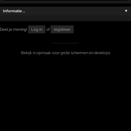
Informatie …
▼
Deel je mening!
Log in
of
registreer
Bekijk in opmaak voor grote schermen en desktops