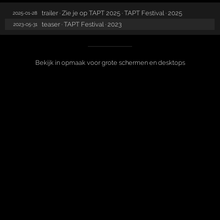
trailer · Zie je op TAPT 2025 · TAPT Festival · 2025
2025-01-28
teaser · TAPT Festival · 2023
2023-05-31
Bekijk in opmaak voor grote schermen en desktops