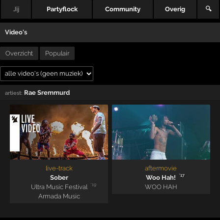
Jij
Partyflock
Community
Overig
🔍
Video's
Overzicht
Populair
Rae Sremmurd
artiest:
live-track
aftermovie
'17
Sober
Woo Hah!
'19
Ultra Music Festival
WOO HAH
Armada Music