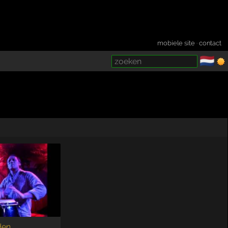
mobiele site
·
contact
🇳🇱
­
den