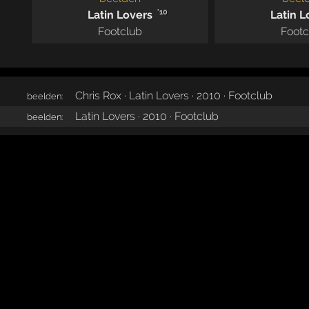
'10
Latin Lovers
Latin L
Footclub
Footc
Chris Rox · Latin Lovers · 2010 · Footclub
beelden:
Latin Lovers · 2010 · Footclub
beelden: