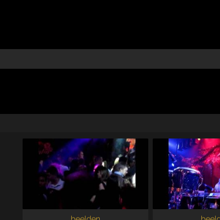
beelden
beel