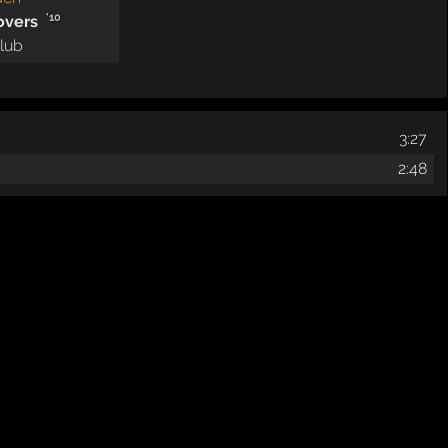
'10
overs
lub
3:27
2:48