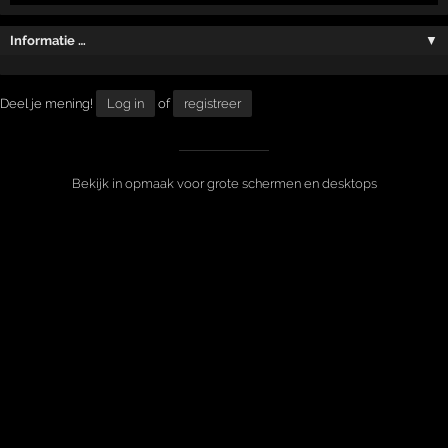
Informatie …
▼
Deel je mening!
Log in
of
registreer
Bekijk in opmaak voor grote schermen en desktops