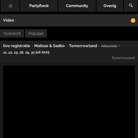
Jij
Partyflock
Community
Overig
🔍
Video
Overzicht
Populair
·
·
·
·
live registratie
Matisse & Sadko
Tomorrowland
Adscendo
,
,
,
,
,
juli 2023
21
22
23
28
29
30
Tomorrowland