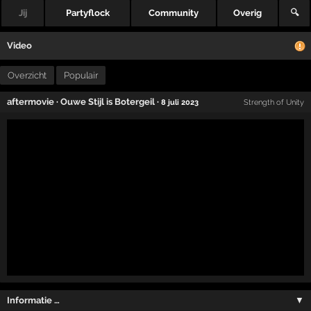
Jij
Partyflock
Community
Overig
🔍
Video
Overzicht
Populair
aftermovie
·
Ouwe Stijl is Botergeil
·
8 juli 2023
Strength of Unity
Informatie …
▼