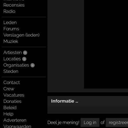
Recensies
Radio
Leden
Forums
Verslagen (leden)
Muziek
Artiesten
Locaties
Organisaties
Steden
Contact
Crew
Vacatures
Informatie …
Donaties
Beleid
Help
Adverteren
Deel je mening!
Log in
of
registree
Voorwaarden