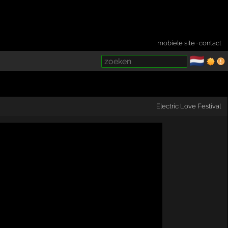
mobiele site
·
contact
🇳🇱
­
Electric Love Festival