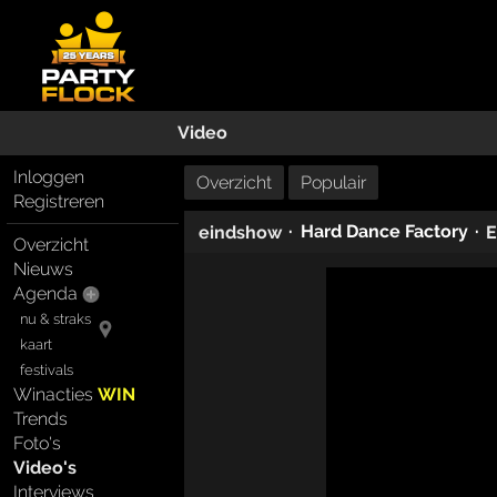
Video
Inloggen
Overzicht
Populair
Registreren
·
Hard Dance Factory
·
eindshow
E
Overzicht
Nieuws
Agenda
nu & straks
kaart
festivals
Winacties
WIN
Trends
Foto's
Video's
Interviews