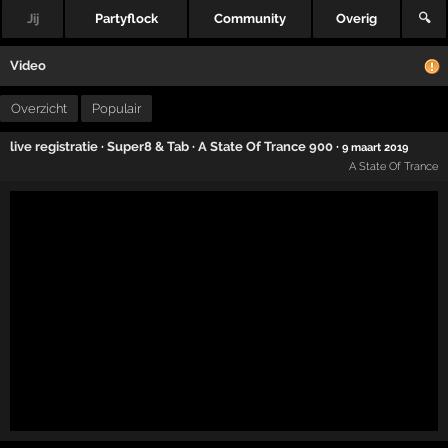
Jij
Partyflock
Community
Overig
🔍
Video
Overzicht
Populair
live registratie
·
Super8 & Tab
·
A State Of Trance 900
·
9 maart 2019
A State Of Trance