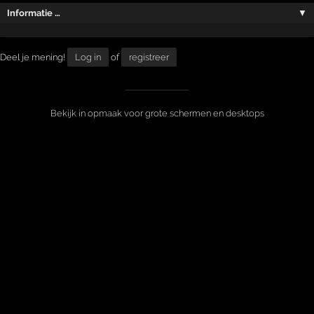
Informatie …
▼
Deel je mening!
Log in
of
registreer
Bekijk in opmaak voor grote schermen en desktops