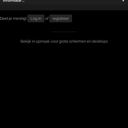
Informatie …
▼
Deel je mening!
Log in
of
registreer
Bekijk in opmaak voor grote schermen en desktops