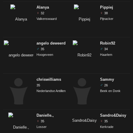
Alanya
Pippiej
♀
♀
32
38
Valkenswaard
Pijnacker
angelo deweerd
Robin92
♂
♂
35
34
Hoogeveen
Haarlem
chriswilliams
Sammy
♂
35
26
Nederlandse Antillen
Beek en Donk
Danielle.,
Sandro&Daisy
♀
♀
35
35
Losser
Kerkrade