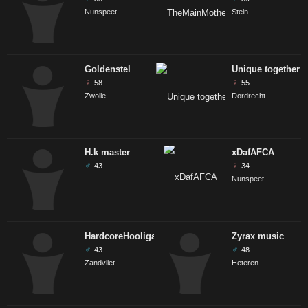
Nunspeet
Stein
Goldenstel
Unique together
♀
♀
58
55
Zwolle
Dordrecht
H.k master
xDafAFCA
♂
♀
43
34
Nunspeet
HardcoreHooligan21
Zyrax music
♂
♂
43
48
Zandvliet
Heteren