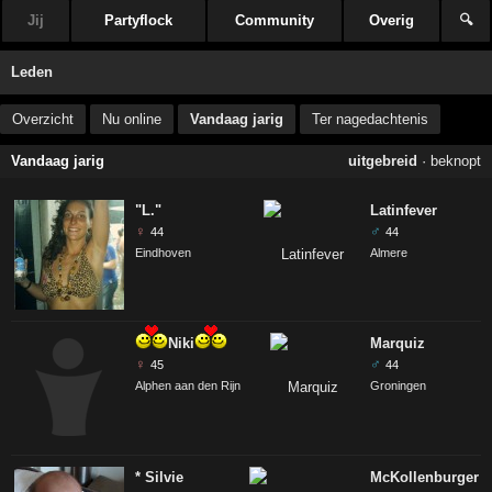
Jij
Partyflock
Community
Overig
🔍
Leden
Overzicht
Nu online
Vandaag jarig
Ter nagedachtenis
Vandaag jarig
uitgebreid
·
beknopt
"L."
Latinfever
♀
♂
44
44
Eindhoven
Almere
Niki
Marquiz
♀
♂
45
44
Alphen aan den Rijn
Groningen
* Silvie
McKollenburger