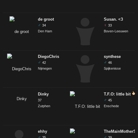
de groot
Susan. <3
♂
♀
34
33
Den Ham
Boven-Leeuwen
DiegoChris
synthese
♂
♂
42
46
Nijmegen
Spijkenisse
Dinky
T.F.O: little bit
♂
37
45
Zutphen
Enschede
ehhy
TheMainMotherSn
♂
♂
35
39