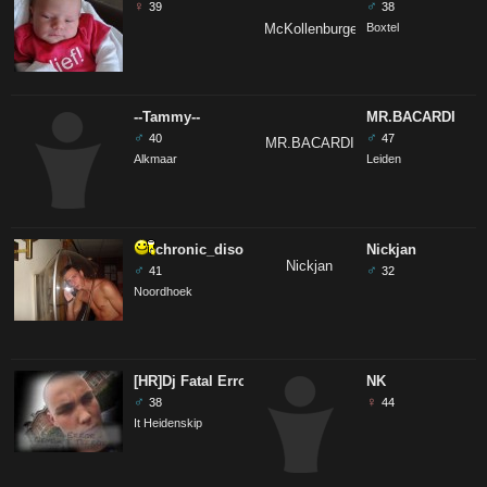
♀
♂
39
38
Boxtel
--Tammy--
MR.BACARDI
♂
♂
40
47
Alkmaar
Leiden
chronic_disorder
Nickjan
♂
♂
41
32
Noordhoek
[HR]Dj Fatal Error
NK
♂
♀
38
44
It Heidenskip