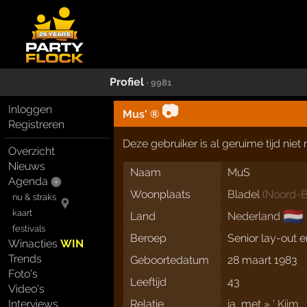
Profiel
· 9981
📷
Inloggen
Mus' ®
Registreren
Deze gebruiker is al geruime tijd nie
Overzicht
Nieuws
Naam
MuS
Agenda
Woonplaats
Bladel
(
Noord-B
nu & straks
🇳🇱
kaart
Land
Nederland
festivals
Beroep
Senior lay-out 
Winacties
WIN
Trends
Geboortedatum
28 maart 1983
Foto's
Leeftijd
43
Video's
Interviews
Relatie
ja, met
» ' Kiim . 