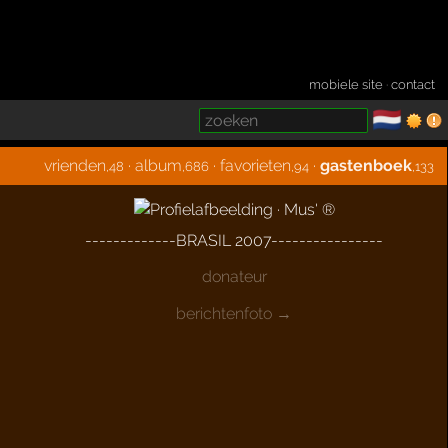
mobiele site
·
contact
🇳🇱
­
vrienden
·
album
·
favorieten
·
gastenboek
,48
,686
,94
,133
-------------BRASIL 2007----------------
donateur
berichtenfoto →