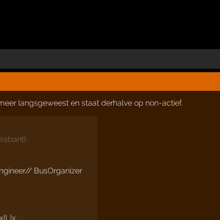
t meer langsgeweest en staat derhalve op non-actief.
rabant
)
engineer// BusOrganizer
x[L]x ...