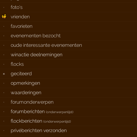
·
foto's
vrienden
·
favorieten
·
evenementen bezocht
·
oude interessante evenementen
·
winactie deelnemingen
·
flocks
×
geciteerd
·
opmerkingen
·
waarderingen
·
forumonderwerpen
·
forumberichten
(
onderwerpenlijst
)
·
flockberichten
(
onderwerpenlijst
)
·
privéberichten verzonden