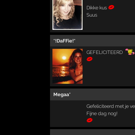
Dikke kus
Suus
*!DaFFie!*
GEFELICITEERD
Megaa*
Gefeliciteerd met je v
Fijne dag nog!