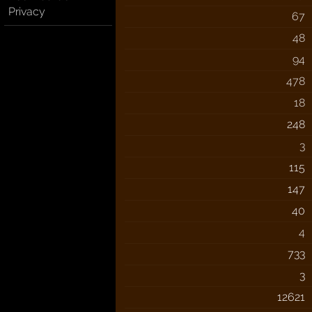
Privacy
67
48
94
478
18
248
3
115
147
40
4
733
3
12621