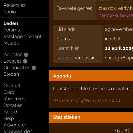
Recensies
Favoriete genres
classics
,
early 
Radio
hardcore, hous
Leden
Lid sinds
29 november
Forums
Verslagen (leden)
Status
inactief
Muziek
Laatst hier
18 april 202
Artiesten
Laatste aanpassing
vrijdag 18 ap
Locaties
Organisaties
Steden
Agenda
Contact
Laatst bezochte feest was op zater
Crew
Vacatures
toon archief, 478 evenementen
Donaties
Beleid
Statistieken
Help
Adverteren
± 461267
Voorwaarden