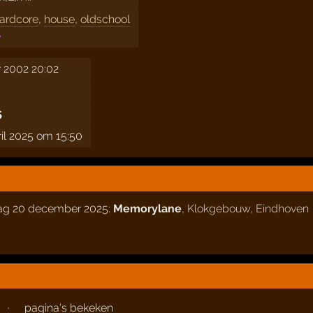
hardcore
,
house
,
oldschool
e
 2002 20:02
5
ril 2025 om 15:50
dag 20 december 2025:
Memorylane
,
Klokgebouw
,
Eindhoven
·
pagina's bekeken