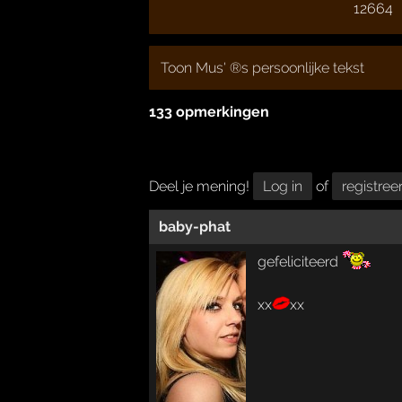
12664
Toon Mus' ®s persoonlijke tekst
133 opmerkingen
Deel je mening!
Log in
of
registree
baby-phat
gefeliciteerd
xx
xx