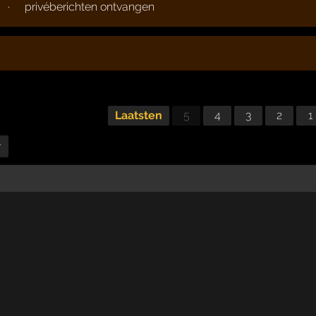
·
privéberichten ontvangen
Laatsten
5
4
3
2
1
r