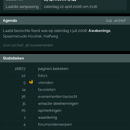
Laatste aanpassing
zaterdag 22 april 2006 om 21:16
Agenda
ical
·
archief
Laatst bezochte feest was op zaterdag 1 juli 2006:
Awakenings
,
Spaarnwoude Houtrak
,
Halfweg
toon archief, 36 evenementen
Statistieken
26877
·
pagina's bekeken
22
·
foto's
5
vrienden
14
·
favorieten
36
·
evenementen bezocht
31
·
winactie deelnemingen
70
·
opmerkingen
1
·
waardering
4
·
forumonderwerpen