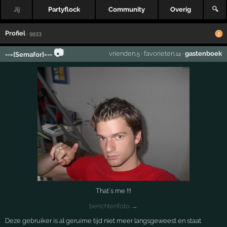
Jij
Partyflock
Community
Overig
🔍
Profiel
· 9933
📷
vrienden
·
favorieten
·
gastenboek
--={Semafor}=--
,5
,14
That`s me !!!
berichtenfoto →
Deze gebruiker is al geruime tijd niet meer langsgeweest en staat