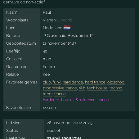
derhalve op non-actief.
Naam
Paul
Woonplaats
Vianen
(
Utrecht
)
🇳🇱
Land
Nederland
Beroep
:P GrasmaaierBestuurder :P
Geboortedatum
12 november 1983
Leeftijd
42
Geslacht
man
Geaardheid
hetero
Relatie
nee
Favoriete genres
club
,
funk
,
hard dance
,
hard trance
,
oldschool
,
progressive trance
,
r&b
,
tech house
,
techno
,
terror
,
trance
hardcore, house, r&b, techno, trance
Favoriete site
xxx.com
Lid sinds
28 november 2002 20:25
Status
inactief
Laatst hier
23 april 2008 17:44