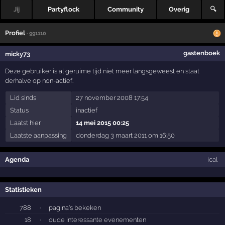
Jij
Partyflock
Community
Overig
🔍
Profiel
· 991110
gastenboek
micky73
Deze gebruiker is al geruime tijd niet meer langsgeweest en staat
derhalve op non-actief.
Lid sinds
27 november 2008 17:54
Status
inactief
Laatst hier
14 mei 2015 00:25
Laatste aanpassing
donderdag 3 maart 2011 om 16:50
Agenda
ical
Statistieken
788
·
pagina's bekeken
18
·
oude interessante evenementen