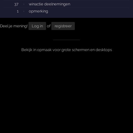
37
·
winactie deelnemingen
1
·
opmerking
Deel je mening!
Log in
of
registreer
Bekijk in opmaak voor grote schermen en desktops