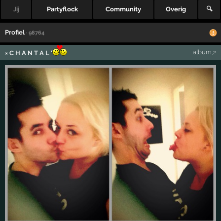
Jij
Partyflock
Community
Overig
🔍
Profiel
· 98764
album
× C H A N T A L '
,2