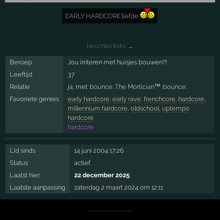
EARLY HARDCORE'liefde
berichtenfoto →
Beroep
Jou irriteren met huisjes bouwen?!
Leeftijd
37
Relatie
ja, met
:bounce: The Mortician™ :bounce:
Favoriete genres
early hardcore
,
early rave
,
frenchcore
,
hardcore
,
millennium hardcore
,
oldschool
,
uptempo
hardcore
hardcore
Lid sinds
14 juni 2004 17:26
Status
actief
Laatst hier
22 december 2025
Laatste aanpassing
zaterdag 2 maart 2024 om 12:11