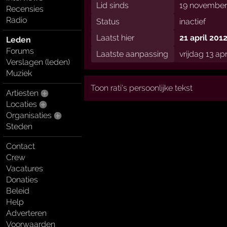
Lid sinds
19 november
Recensies
Radio
Status
inactief
Laatst hier
21 april 201
Leden
Forums
Laatste aanpassing
vrijdag 13 ap
Verslagen (leden)
Muziek
Toon rati's persoonlijke tekst
Artiesten
Locaties
Organisaties
Steden
Contact
Crew
Vacatures
Donaties
Beleid
Help
Adverteren
Voorwaarden