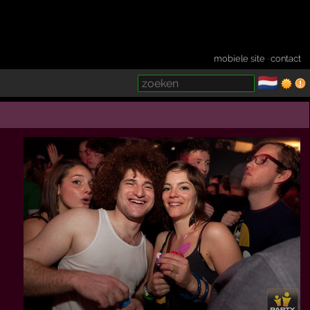
mobiele site
·
contact
🇳🇱
­