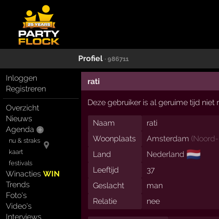
Profiel
· 986711
Inloggen
rati
Registreren
Deze gebruiker is al geruime tijd nie
Overzicht
Nieuws
Naam
rati
Agenda
Woonplaats
Amsterdam
(
Noord-
nu & straks
🇳🇱
kaart
Land
Nederland
festivals
Leeftijd
37
Winacties
WIN
Trends
Geslacht
man
Foto's
Relatie
nee
Video's
Interviews