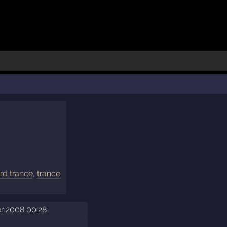
rd trance
,
trance
r 2008 00:28