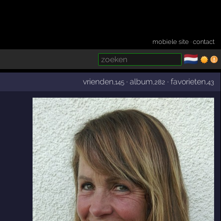
mobiele site
·
contact
🇳🇱
­
vrienden
·
album
·
favorieten
,145
,282
,43