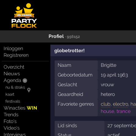
Profiel
· 956152
Inloggen
globetrotter!
Registreren
Naam
Brigitte
Overzicht
Nieuws
Geboortedatum
19 april 1963
Agenda
Geslacht
vrouw
nu & straks
Geaardheid
hetero
kaart
festivals
Favoriete genres
club
,
electro
,
ha
Winacties
WIN
house, trance
Trends
Foto's
Lid sinds
27 septembe
Video's
Interviews
Status
actief