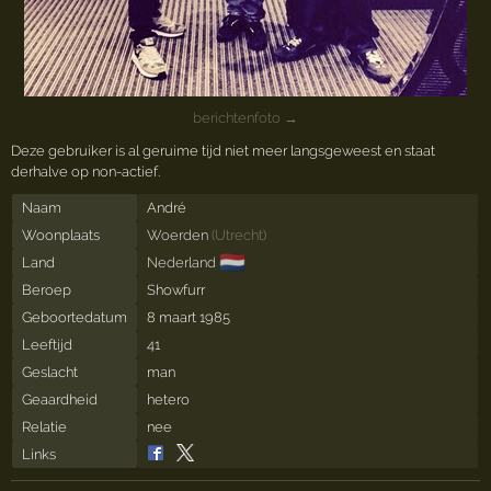
berichtenfoto →
Deze gebruiker is al geruime tijd niet meer langsgeweest en staat
derhalve op non-actief.
Naam
André
Woonplaats
Woerden
(
Utrecht
)
🇳🇱
Land
Nederland
Beroep
Showfurr
Geboortedatum
8 maart 1985
Leeftijd
41
Geslacht
man
Geaardheid
hetero
Relatie
nee
Links