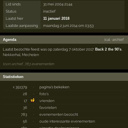
Lid sinds
31 mei 2004 21:44
Status
inactief
Laatst hier
11 januari 2018
Laatste aanpassing
maandag 2 juni 2014 om 03:53
Agenda
ical
·
archief
Laatst bezochte feest was op zaterdag 7 oktober 2017:
Back 2 the 90's
,
Nekkerhal
,
Mechelen
toon archief, 783 evenementen
Statistieken
± 351379
·
pagina's bekeken
28
·
foto's
17
vrienden
36
·
favorieten
783
·
evenementen bezocht
56
·
oude interessante evenementen