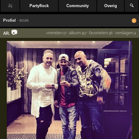
Jij
Partyflock
Community
Overig
🔍
Profiel
· 95189
📷
vrienden
·
album
·
favorieten
·
verslagen
AR.
,17
,157
,36
,4