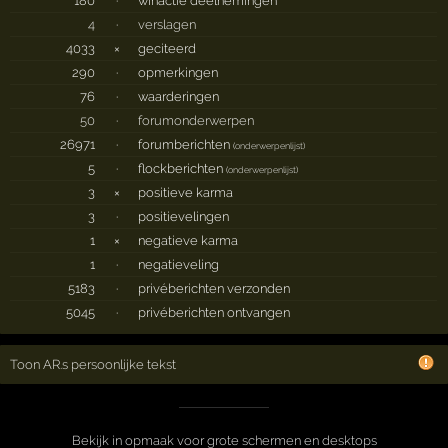
180
·
winactie deelnemingen
4
·
verslagen
4033
×
geciteerd
290
·
opmerkingen
76
·
waarderingen
50
·
forumonderwerpen
26971
·
forumberichten
(
onderwerpenlijst
)
5
·
flockberichten
(
onderwerpenlijst
)
3
×
positieve karma
3
·
positievelingen
1
×
negatieve karma
1
·
negatieveling
5183
·
privéberichten verzonden
5045
·
privéberichten ontvangen
Toon AR.s persoonlijke tekst
Bekijk in opmaak voor grote schermen en desktops