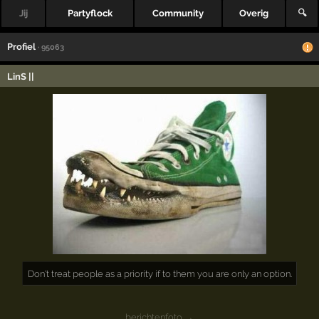
Jij
Partyflock
Community
Overig
🔍
Profiel
· 95063
LinS ||
Don't treat people as a priority if to them you are only an option.
berichtenfoto →