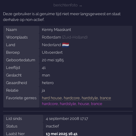
berichtenfoto →
Deze gebruiker is al geruime tijd niet meer langsgeweest en staat
derhalve op non-actief.
Naam
Kenny Maaskant
Woonplaats
Rotterdam
(
Zuid-Holland
)
🇳🇱
Land
Nederland
Beroep
Uitvoerdert
Geboortedatum
20 mei 1985
Leeftijd
41
Geslacht
man
Geaardheid
hetero
Relatie
ja
Favoriete genres
hard house
,
hardcore
,
hardstyle
,
trance
hardcore, hardstyle, house, trance
Lid sinds
4 september 2008 17:17
Status
inactief
Laatst hier
13 mei 2025 16:41