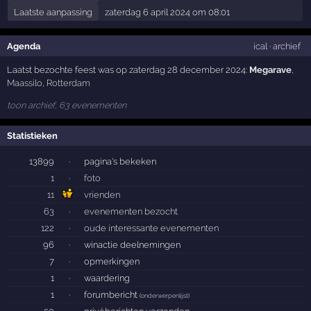
Laatste aanpassing
zaterdag 6 april 2024 om 08:01
Agenda
ical
·
archief
Laatst bezochte feest was op zaterdag 28 december 2024:
Megarave
,
Maassilo
,
Rotterdam
toon archief, 63 evenementen
Statistieken
13899
·
pagina's bekeken
1
·
foto
11
vrienden
63
·
evenementen bezocht
122
·
oude interessante evenementen
96
·
winactie deelnemingen
7
·
opmerkingen
1
·
waardering
1
·
forumbericht
(
onderwerpenlijst
)