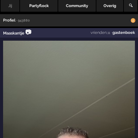
Jij
Partyflock
Community
Overig
🔍
Profiel
· 943880
📷
vrienden
·
gastenboek
Maaskantje
,11