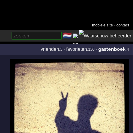
mobiele site
·
contact
🇳🇱
­
gastenboek
vrienden
·
favorieten
·
,3
,130
,4