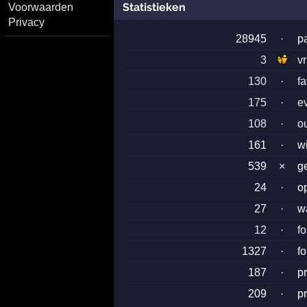
Statistieken
Voorwaarden
Privacy
28945
·
p
3
v
130
·
f
175
·
e
108
·
o
161
·
w
539
×
g
24
·
o
27
·
w
12
·
f
1327
·
f
187
·
p
209
·
p