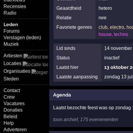
Recensies
Geaardheid
hetero
Radio
Relatie
nee
Leden
Favoriete genres
club
,
electro
,
ho
Forums
house, techno
Verslagen (leden)
Muziek
Lid sinds
14 november 
Artiesten
Status
inactief
Locaties
13 oktober 2
Laatst hier
Organisaties
Laatste aanpassing
zondag 13 ju
Steden
Contact
Agenda
Crew
Vacatures
Laatst bezochte feest was op zondag
Donaties
Beleid
toon archief, 175 evenementen
Help
Adverteren