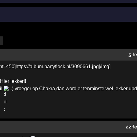
5 f
Hier lekker!!
il
...) vroeger op Chakra,dan word er tenminste wel lekker up
22 f