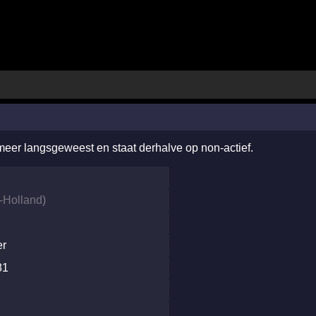
 meer langsgeweest en staat derhalve op non-actief.
-Holland
)
er
81