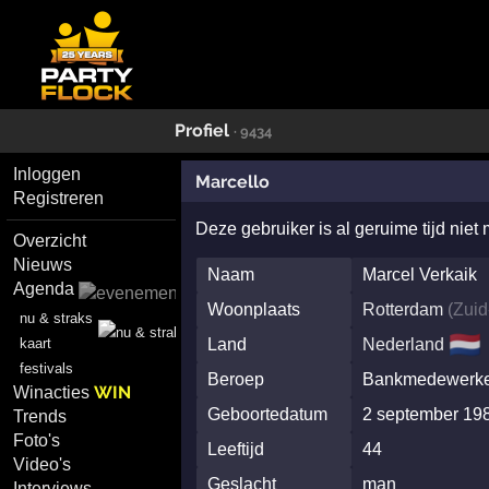
Profiel
· 9434
Inloggen
Marcello
Registreren
Deze gebruiker is al geruime tijd niet
Overzicht
Nieuws
Naam
Marcel Verkaik
Agenda
Woonplaats
Rotterdam
(
Zuid
nu & straks
🇳🇱
kaart
Land
Nederland
festivals
Beroep
Bankmedewerk
WIN
Winacties
Geboortedatum
2 september 19
Trends
Foto's
Leeftijd
44
Video's
Geslacht
man
Interviews