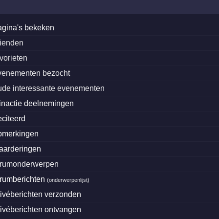
agina's bekeken
rienden
avorieten
venementen bezocht
ude interessante evenementen
inactie deelnemingen
eciteerd
pmerkingen
aarderingen
orumonderwerpen
orumberichten
(
onderwerpenlijst
)
rivéberichten verzonden
rivéberichten ontvangen