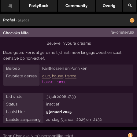
Jij
Partyflock
Community
Overig
🔍
Profiel
· 924062
favorieten
Chac aka Nita
,86
Believe in youre dreams
Deze gebruiker is al geruime tijd niet meer langsgeweest en staat
derhalve op non-actief.
Beroep
Kantklossen en Punniken
Favoriete genres
club
,
house
,
trance
house, trance
Lid sinds
31 juli 2008 17:33
Status
inactief
Laatst hier
5 januari 2025
Laatste aanpassing
zondag 5 januari 2025 om 21:32
Toon Chac aka Nita's persoonlijke tekst