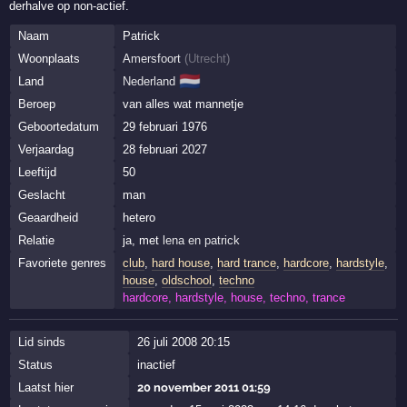
derhalve op non-actief.
Naam
Patrick
Woonplaats
Amersfoort
(
Utrecht
)
🇳🇱
Land
Nederland
Beroep
van alles wat mannetje
Geboortedatum
29 februari 1976
Verjaardag
28 februari 2027
Leeftijd
50
Geslacht
man
Geaardheid
hetero
Relatie
ja, met
lena en patrick
Favoriete genres
club
,
hard house
,
hard trance
,
hardcore
,
hardstyle
,
house
,
oldschool
,
techno
hardcore, hardstyle, house, techno, trance
Lid sinds
26 juli 2008 20:15
Status
inactief
Laatst hier
20 november 2011 01:59