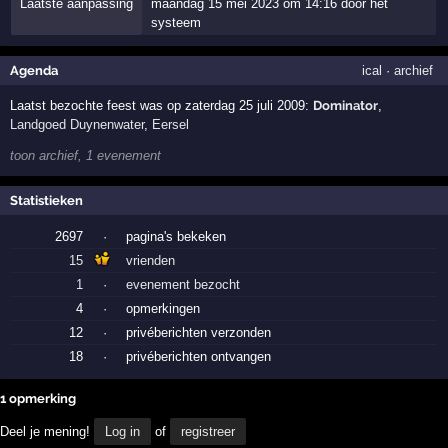
Laatste aanpassing
maandag 15 mei 2023 om 14:16 door het
systeem
Agenda
ical
·
archief
Laatst bezochte feest was op zaterdag 25 juli 2009:
Dominator
,
Landgoed Duynenwater
,
Eersel
toon archief, 1 evenement
Statistieken
2697
·
pagina's bekeken
15
vrienden
1
·
evenement bezocht
4
·
opmerkingen
12
·
privéberichten verzonden
18
·
privéberichten ontvangen
1 opmerking
Deel je mening!
Log in
of
registreer