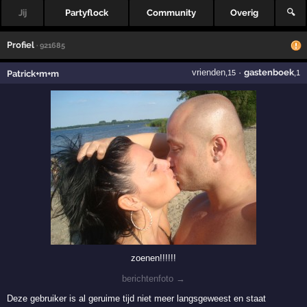
Jij
Partyflock
Community
Overig
🔍
Profiel
· 921685
vrienden
·
gastenboek
Patrick+m+m
,15
,1
zoenen!!!!!!
berichtenfoto →
Deze gebruiker is al geruime tijd niet meer langsgeweest en staat