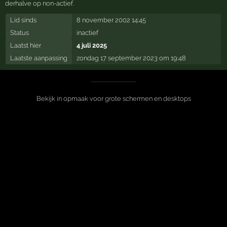
derhalve op non-actief.
Lid sinds
8 november 2002 14:45
Status
inactief
Laatst hier
4 juli 2025
Laatste aanpassing
zondag 17 september 2023 om 19:48
Bekijk in opmaak voor grote schermen en desktops