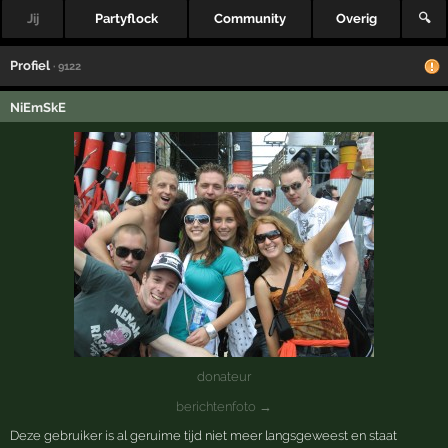
Jij
Partyflock
Community
Overig
🔍
Profiel
· 9122
NiEmSkE
donateur
berichtenfoto →
Deze gebruiker is al geruime tijd niet meer langsgeweest en staat