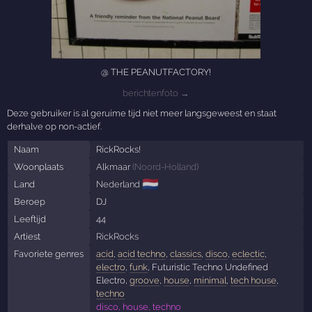
@ THE PEANUTFACTORY!
berichtenfoto →
Deze gebruiker is al geruime tijd niet meer langsgeweest en staat
derhalve op non-actief.
Naam
RickRocks!
Woonplaats
Alkmaar
(
Noord-Holland
)
🇳🇱
Land
Nederland
Beroep
DJ
Leeftijd
44
Artiest
RickRocks
Favoriete genres
acid
,
acid techno
,
classics
,
disco
,
eclectic
,
electro
,
funk
, Futuristic Techno Undefined
Electro,
groove
,
house
,
minimal
,
tech house
,
techno
disco, house, techno