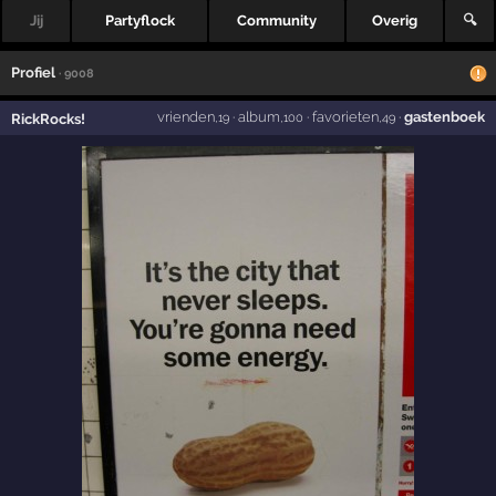
Jij
Partyflock
Community
Overig
🔍
Profiel
· 9008
vrienden
·
album
·
favorieten
·
gastenboek
RickRocks!
,19
,100
,49