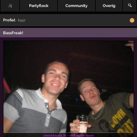
Jij
Partyflock
Community
Overig
🔍
Profiel
· 8997
BassFreak!