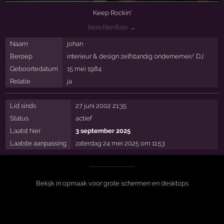
Keep Rockin'
berichtenfoto →
Naam
johan
Beroep
interieur & design zelfstandig ondernemer/ DJ
Geboortedatum
15 mei 1984
Relatie
ja
Lid sinds
27 juni 2002 21:35
Status
actief
Laatst hier
3 september 2025
Laatste aanpassing
zaterdag 24 mei 2025 om 11:53
Bekijk in opmaak voor grote schermen en desktops