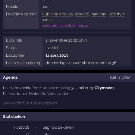
Relatie
nee
Favoriete genres
club
,
deep house
,
eclectic
,
hardcore
,
hardstyle
,
house
hardcore, hardstyle, house
Lid sinds
2 november 2002 18:43
Status
inactief
Laatst hier
14 april 2013
Laatste aanpassing
donderdag 24 november 2011 om 00:36
Agenda
ical
·
archief
Laatst bezochte feest was op dinsdag 30 april 2013:
Citymoves
,
Parkeerterrein Molen De Valk
,
Leiden
toon archief, 410 evenementen
Statistieken
± 410868
·
pagina's bekeken
47
·
foto's