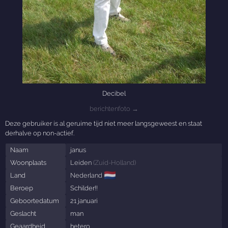
Decibel
berichtenfoto →
Deze gebruiker is al geruime tijd niet meer langsgeweest en staat
derhalve op non-actief.
Naam
janus
Woonplaats
Leiden
(
Zuid-Holland
)
🇳🇱
Land
Nederland
Beroep
Schilder!!
Geboortedatum
21 januari
Geslacht
man
Geaardheid
hetero