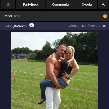
Jij
Partyflock
Community
Overig
🔍
Profiel
· 8871
📷
vrienden
·
favorieten
!!LoCo_BaNdiTo!!
,161
,116