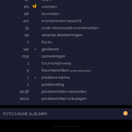
161
vrienden
116
·
favorieten
410
·
evenementen bezocht
35
·
oude interessante evenementen
29
·
winactie deelnemingen
2
·
flocks
142
×
geciteerd
2115
·
opmerkingen
1
·
forumonderwerp
5
·
forumberichten
(
onderwerpenlijst
)
1
×
positieve karma
1
·
positieveling
11238
·
privéberichten verzonden
10011
·
privéberichten ontvangen
FOTO,S IN ME ALBUM!!!!!