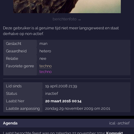
berichtenfoto →
Deze gebruiker is al geruime tijd niet meer langsgeweest en staat
derhalve op non-actief.
Geslacht
man
Geaardheid
hetero
Relatie
nee
Favoriete genre
techno
techno
Lid sinds
19 april 2008 21:39
Status
inactief
Laatst hier
20 maart 2016 00:14
Laatste aanpassing
zondag 29 november 2009 om 20:01
Agenda
ical
·
archief
Laatst bezochte feest was op zaterdag 22 november 2014:
Kompakt
,