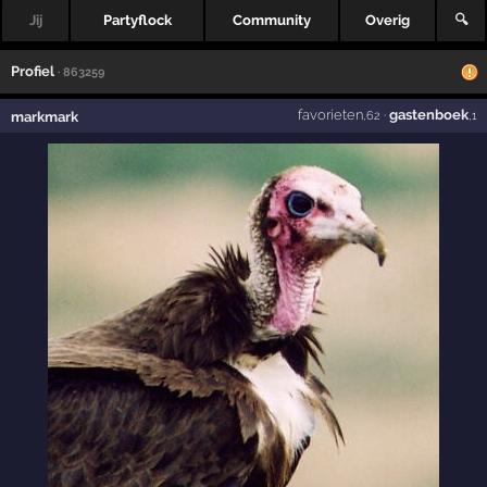
Jij
Partyflock
Community
Overig
🔍
Profiel
· 863259
favorieten
·
gastenboek
markmark
,62
,1