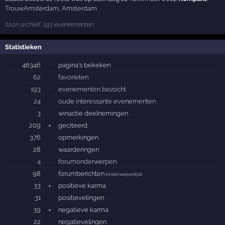
TrouwAmsterdam
,
Amsterdam
toon archief, 193 evenementen
Statistieken
46346
·
pagina's bekeken
62
·
favorieten
193
·
evenementen bezocht
24
·
oude interessante evenementen
3
·
winactie deelnemingen
209
×
geciteerd
376
·
opmerkingen
28
·
waarderingen
4
·
forumonderwerpen
98
·
forumberichten
(
onderwerpenlijst
)
33
×
positieve karma
31
·
positievelingen
39
×
negatieve karma
22
·
negatievelingen