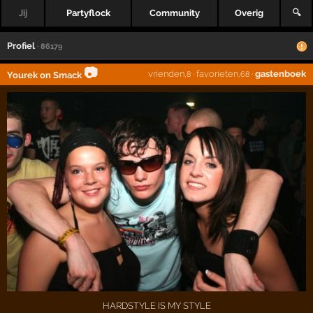
Jij
Partyflock
Community
Overig
🔍
Profiel
· 86179
📷
vrienden
·
favorieten
·
gastenboek
Yourek on Smack
,8
,68
HARDSTYLE IS MY STYLE