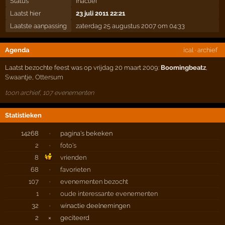
Status
inactief
Laatst hier
23 juli 2011 22:21
Laatste aanpassing
zaterdag 25 augustus 2007 om 04:33
Agenda
ical
·
archief
Laatst bezochte feest was op vrijdag 20 maart 2009:
Boomingbeatz
,
Swaantje
,
Ottersum
toon archief, 107 evenementen
Statistieken
14268
·
pagina's bekeken
2
·
foto's
8
vrienden
68
·
favorieten
107
·
evenementen bezocht
1
·
oude interessante evenementen
32
·
winactie deelnemingen
2
×
geciteerd