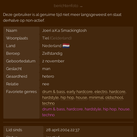
berichtenfoto →
Deze gebruiker is al geruime tijd niet meer langsgeweest en staat
derhalve op non-actief.
Naam
Joeri a.K.a Smackingtosh
Woonplaats
Tiel
(
Gelderland
)
🇳🇱
Land
Nederland
Beroep
Zelfstandig
Geboortedatum
2 november
Geslacht
man
Geaardheid
hetero
Relatie
nee
Favoriete genres
drum & bass
,
early hardcore
,
electro
,
hardcore
,
hardstyle
,
hip hop
,
house
,
minimal
,
oldschool
,
techno
drum & bass, hardcore, hardstyle, hip hop, house,
techno
Lid sinds
28 april 2004 22:37