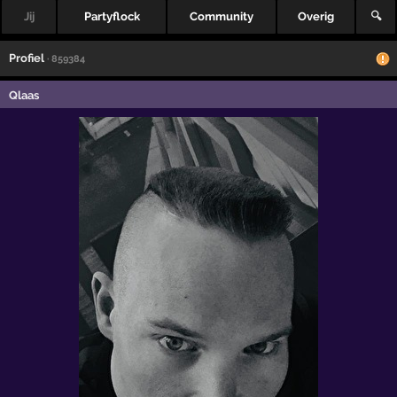
Jij
Partyflock
Community
Overig
🔍
Profiel
· 859384
Qlaas