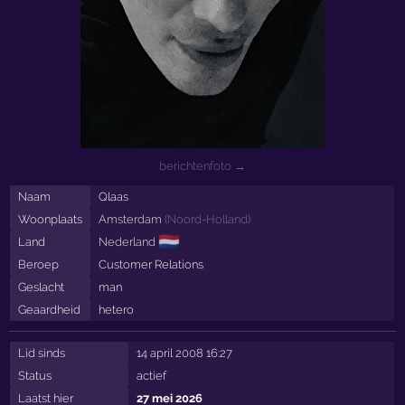
berichtenfoto →
Naam
Qlaas
Woonplaats
Amsterdam
(
Noord-Holland
)
🇳🇱
Land
Nederland
Beroep
Customer Relations
Geslacht
man
Geaardheid
hetero
Lid sinds
14 april 2008 16:27
Status
actief
Laatst hier
27 mei 2026