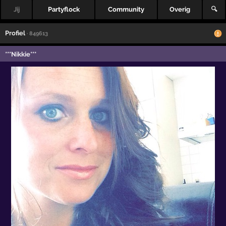
Jij
Partyflock
Community
Overig
🔍
Profiel
· 849613
***Nikkie***