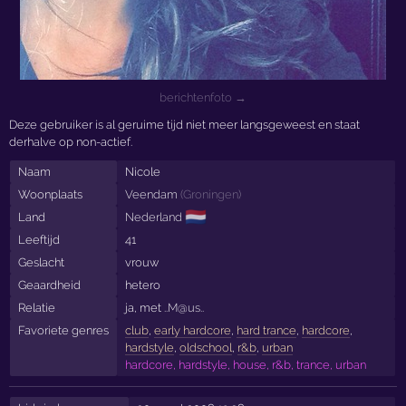
berichtenfoto →
Deze gebruiker is al geruime tijd niet meer langsgeweest en staat
derhalve op non-actief.
Naam
Nicole
Woonplaats
Veendam
(
Groningen
)
🇳🇱
Land
Nederland
Leeftijd
41
Geslacht
vrouw
Geaardheid
hetero
Relatie
ja, met
..M@us..
Favoriete genres
club
,
early hardcore
,
hard trance
,
hardcore
,
hardstyle
,
oldschool
,
r&b
,
urban
hardcore, hardstyle, house, r&b, trance, urban