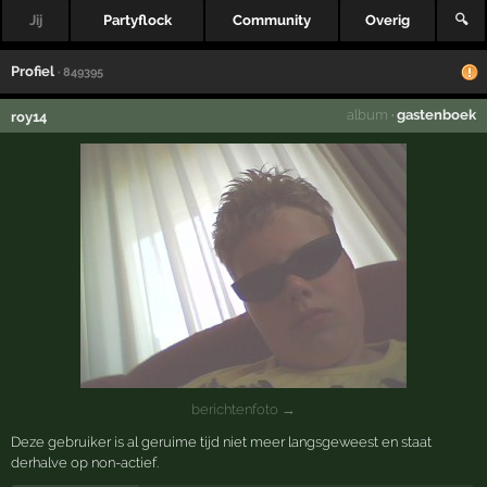
Jij
Partyflock
Community
Overig
🔍
Profiel
· 849395
album
·
gastenboek
roy14
berichtenfoto →
Deze gebruiker is al geruime tijd niet meer langsgeweest en staat
derhalve op non-actief.