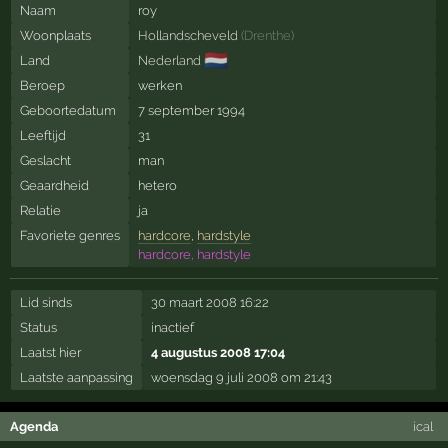
Naam
roy
Woonplaats
Hollandscheveld
(
Drenthe
)
🇳🇱
Land
Nederland
Beroep
werken
Geboortedatum
7 september 1994
Leeftijd
31
Geslacht
man
Geaardheid
hetero
Relatie
ja
Favoriete genres
hardcore
,
hardstyle
hardcore, hardstyle
Lid sinds
30 maart 2008 16:22
Status
inactief
Laatst hier
4 augustus 2008 17:04
Laatste aanpassing
woensdag 9 juli 2008 om 21:43
Agenda
ical