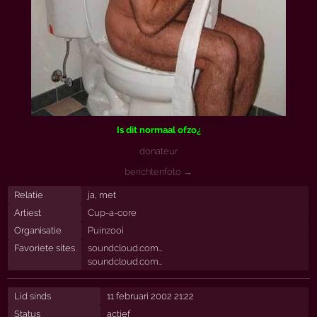
Is dit normaal ofzo¿
donateur
berichtenfoto →
Relatie
ja, met
Artiest
Cup-a-core
Organisatie
Puinzooi
Favoriete sites
soundcloud.com…
soundcloud.com…
Lid sinds
11 februari 2002 21:22
Status
actief