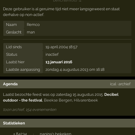
berichtenfoto →
Deze gebruiker is al geruime tijd niet meer langsgeweest en staat
derhalve op non-actief.
Naam
Remco
Geslacht
man
Lid sinds
19 april 2004 18:57
Status
inactief
Laatst hier
13 januari 2016
Laatste aanpassing
zondag 4 augustus 2013 om 16:18
Agenda
ical
·
archief
Laatst bezochte feest was op zaterdag 15 augustus 2015:
Decibel
outdoor - the festival
,
Beekse Bergen
,
Hilvarenbeek
toon archief, 154 evenementen
Statistieken
± 84234
·
pagina's bekeken