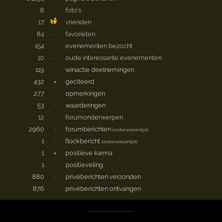
8
·
foto's
17
vrienden
84
·
favorieten
154
·
evenementen bezocht
10
·
oude interessante evenementen
119
·
winactie deelnemingen
432
×
geciteerd
277
·
opmerkingen
53
·
waarderingen
12
·
forumonderwerpen
2960
·
forumberichten
(
onderwerpenlijst
)
1
·
flockbericht
(
onderwerpenlijst
)
1
×
positieve karma
1
·
positieveling
880
·
privéberichten verzonden
876
·
privéberichten ontvangen