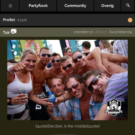
Jij
Partyflock
Community
Overig
🔍
Profiel
· 83318
📷
vrienden
·
album
·
favorieten
Tuk
,17
,84
[quote]Decibel, in the middle[quote]