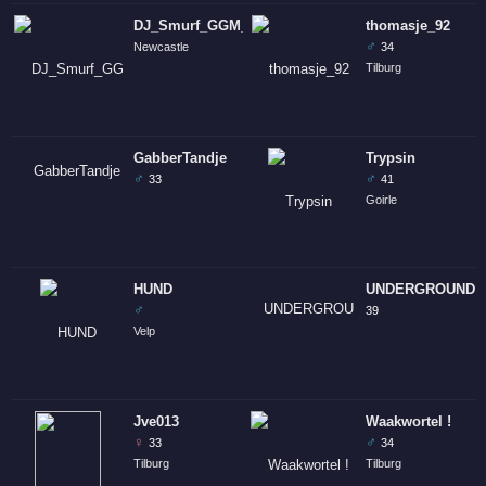
DJ_Smurf_GGM_UK
thomasje_92
♂
Newcastle
34
Tilburg
GabberTandje
Trypsin
♂
♂
33
41
Goirle
HUND
UNDERGROUND4
♂
39
Velp
Jve013
Waakwortel !
♀
♂
33
34
Tilburg
Tilburg