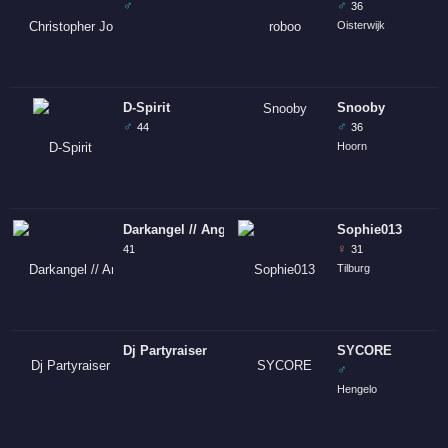
♂
♂
36
Oisterwijk
D-Spirit
Snooby
♂
♂
44
36
Hoorn
Darkangel // Angelic
Sophie013
♀
41
31
Tilburg
Dj Partyraiser
SYCORE
♂
Hengelo