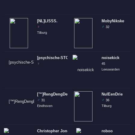
[NL]LISSS.
MobyNikske
♀
♂
32
Tilburg
[psychische-STOORNIS]
noisekick
♀
45
Leeuwarden
[™]RengDengDeng
NulEenDrie
♂
♂
31
36
Eindhoven
Tilburg
Christopher Jones ™
roboo