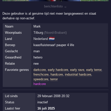
berichtenfoto →
Deze gebruiker is al geruime tijd niet meer langsgeweest en staat
derhalve op non-actief.
Naam
Mark
Woonplaats
Tilburg
(
Noord-Brabant
)
🇳🇱
Land
Nederland
Beroep
kaasfluisteraar! pauper 4 life
Geslacht
man
Geaardheid
hetero
Relatie
nee
Favoriete genres
darkcore
,
early hardcore
,
early rave
,
early terror
,
frenchcore
,
hardcore
,
industrial hardcore
,
speedcore
,
terror
hardcore
Lid sinds
29 februari 2008 20:32
Status
inactief
Laatst hier
16 juli 2025