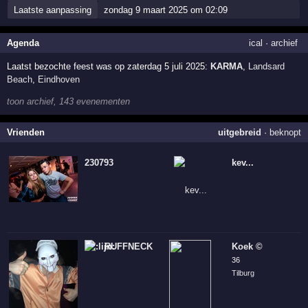
Laatste aanpassing
zondag 9 maart 2025 om 02:09
Agenda
ical
·
archief
Laatst bezochte feest was op zaterdag 5 juli 2025:
KARMA
,
Landsard
Beach
,
Eindhoven
toon archief, 143 evenementen
Vrienden
uitgebreid
·
beknopt
230793
kev...
RUFFNECK SOLDIER
Koek ©
36
Tilburg