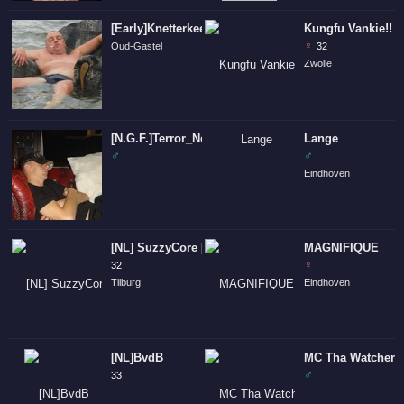
[Early]Knetterkees
Kungfu Vankie!!
♀
Oud-Gastel
32
Zwolle
[N.G.F.]Terror_Neliss.
Lange
♂
♂
Eindhoven
[NL] SuzzyCore [NL]
MAGNIFIQUE
♀
32
Tilburg
Eindhoven
[NL]BvdB
MC Tha Watcher
♂
33