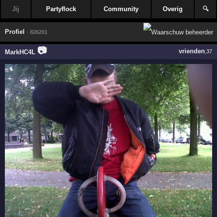
Jij
Partyflock
Community
Overig
🔍
Profiel
· 826201
📷
vrienden
MarkHC4L
,37