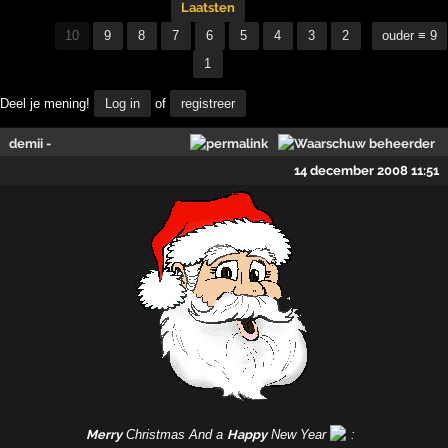
Laatsten
10
9
8
7
6
5
4
3
2
ouder ≡ 9
1
Deel je mening!
Log in
of
registreer
demii -
14 december 2008 11:51
Merry
Christmas And a
Happy
New Year