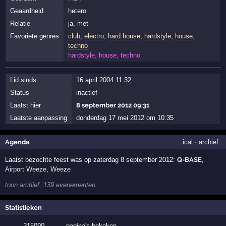
Geaardheid
hetero
Relatie
ja, met
Favoriete genres
club
,
electro
,
hard house
,
hardstyle
,
house
,
techno
hardstyle, house, techno
Lid sinds
16 april 2004 11:32
Status
inactief
Laatst hier
8 september 2012 09:31
Laatste aanpassing
donderdag 17 mei 2012 om 10:35
Agenda
ical
·
archief
Laatst bezochte feest was op zaterdag 8 september 2012:
Q-BASE
,
Airport Weeze
,
Weeze
toon archief, 139 evenementen
Statistieken
215090
·
pagina's bekeken