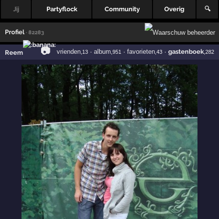
Jij
Partyflock
Community
Overig
🔍
Profiel
· 82283
📷
vrienden
·
album
·
favorieten
·
gastenboek
Reem
,13
,951
,43
,282