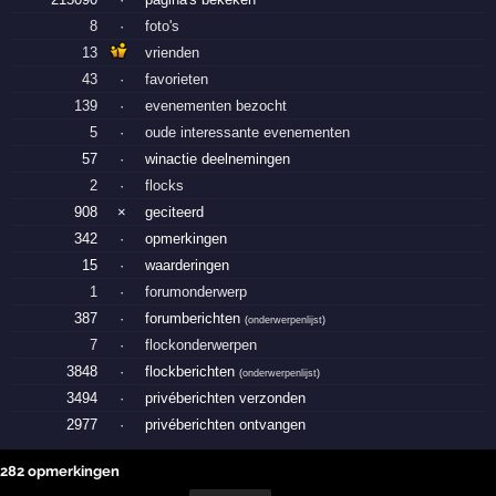
8
·
foto's
13
vrienden
43
·
favorieten
139
·
evenementen bezocht
5
·
oude interessante evenementen
57
·
winactie deelnemingen
2
·
flocks
908
×
geciteerd
342
·
opmerkingen
15
·
waarderingen
1
·
forumonderwerp
387
·
forumberichten
(
onderwerpenlijst
)
7
·
flockonderwerpen
3848
·
flockberichten
(
onderwerpenlijst
)
3494
·
privéberichten verzonden
2977
·
privéberichten ontvangen
282 opmerkingen