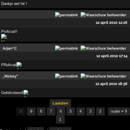
Dankje wel hé !
12 april 2010 12:26
Proficiat!!
Arjan^C
12 april 2010 17:14
PRoficait
!
_Nickey"
12 april 2010 18:38
Gefeliciteerd!
Laatsten
10
9
8
7
6
5
4
3
2
ouder ≡ 9
1