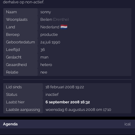
derhalve op non-actief.
Naam
sonny
Woonplaats
Beilen
(
Drenthe
)
🇳🇱
Land
Nederland
Beroep
productie
Geboortedatum
24 juli 1990
Leeftijd
36
Geslacht
man
Geaardheid
hetero
Relatie
nee
Lid sinds
18 februari 2008 19:22
Status
inactief
Laatst hier
6 september 2008 16:32
Laatste aanpassing
woensdag 6 augustus 2008 om 17:10
Agenda
ical