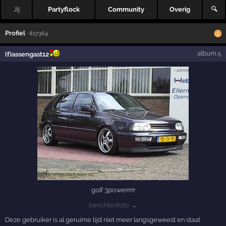
Jij
Partyflock
Community
Overig
🔍
Profiel
· 817364
album
(f)assengast12
,5
golf 3powerrrrr
berichtenfoto →
Deze gebruiker is al geruime tijd niet meer langsgeweest en staat